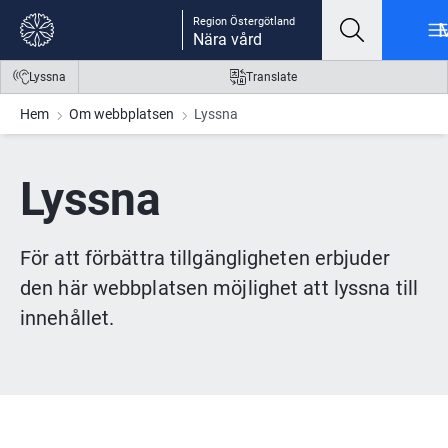
Gå till innehåll
Gå till meny
Gå till sidfot
Region Östergötland
Nära vård
Lyssna
Translate
Hem
Om webbplatsen
Lyssna
Lyssna
För att förbättra tillgängligheten erbjuder 
den här webbplatsen möjlighet att lyssna till 
innehållet.